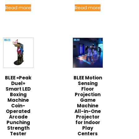
Read more
Read more
BLEE «Peak
BLEE Motion
Duel»
Sensing
Smart LED
Floor
Boxing
Projection
Machine
Game
Coin-
Machine
Operated
All-in-One
Arcade
Projector
Punching
for Indoor
Strength
Play
Tester
Centers