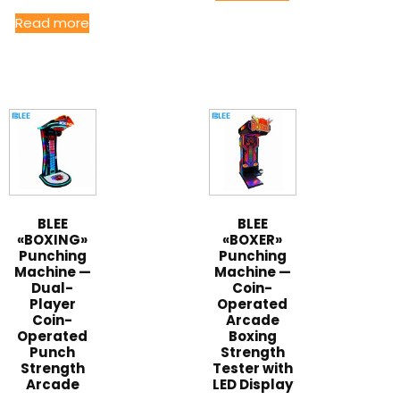
Read more
BLEE
BLEE
«BOXING»
«BOXER»
Punching
Punching
Machine —
Machine —
Dual-
Coin-
Player
Operated
Coin-
Arcade
Operated
Boxing
Punch
Strength
Strength
Tester with
Arcade
LED Display