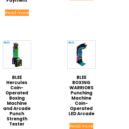
Payment
Read more
BLEE
BLEE
Hercules
BOXING
Coin-
WARRIORS
Operated
Punching
Boxing
Machine
Machine
Coin-
and Arcade
Operated
Punch
LED Arcade
Strength
Tester
Read more